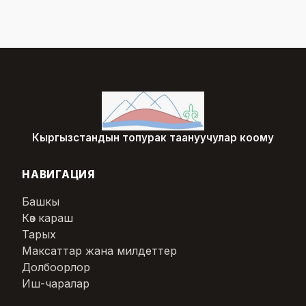
Кыргызстандын топурак таануучулар коому
НАВИГАЦИЯ
Башкы
Көз караш
Тарых
Максаттар жана милдеттер
Долбоорлор
Иш-чаралар