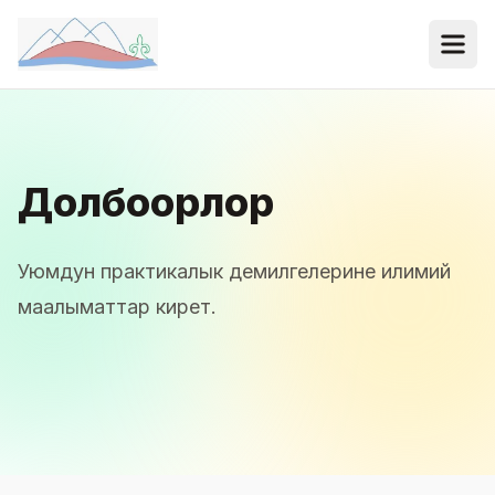
Долбоорлор
Уюмдун практикалык демилгелерине илимий
маалыматтар кирет.