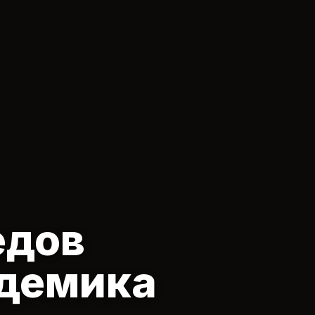
едов
адемика