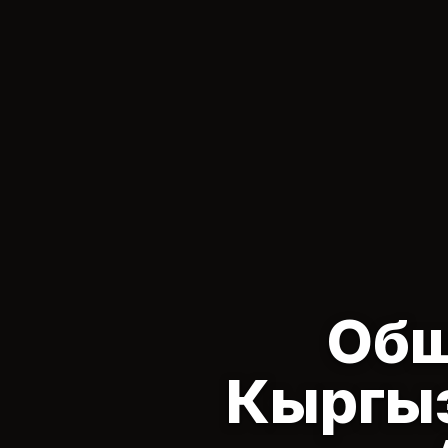
Общ
Кыргы