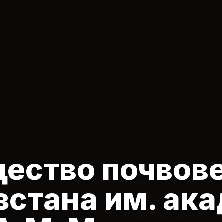
ество почвов
зстана
им. ак