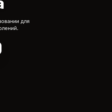
а
зовании для
олений.