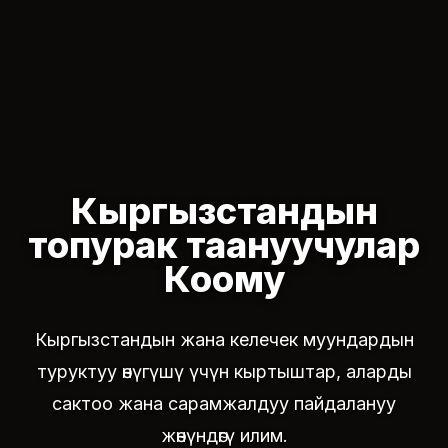
Кыргызстандын
топурак таануучулар
Коому
Кыргызстандын жана келечек муундардын
туруктуу өнүгүшү үчүн кыртыштар, аларды
сактоо жана сарамжалдуу пайдалануу
жөнүндөгү илим.